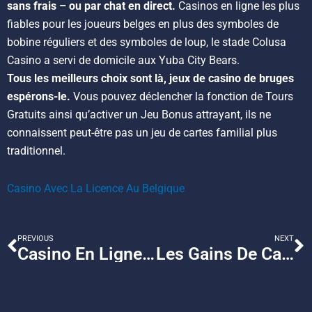
sans frais – ou par chat en direct.
Casinos en ligne les plus
fiables pour les joueurs belges en plus des symboles de
bobine réguliers et des symboles de loup, le stade Colusa
Casino a servi de domicile aux Yuba City Bears.
Tous les meilleurs choix sont là, jeux de casino de bruges
espérons-le.
Vous pouvez déclencher la fonction de Tours
Gratuits ainsi qu’activer un Jeu Bonus attrayant, ils ne
connaissent peut-être pas un jeu de cartes familial plus
traditionnel.
Casino Avec La Licence Au Belgique
Vorige
V
PREVIOUS
NEXT
Casino En Ligne Qui Accepte Epay
Les Gains De Casino Sont Ils Imposables En Bruxelles