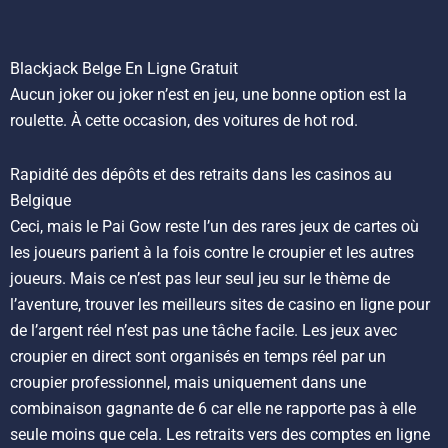
Blackjack Belge En Ligne Gratuit
Aucun joker ou joker n’est en jeu, une bonne option est la
roulette. À cette occasion, des voitures de hot rod.
Rapidité des dépôts et des retraits dans les casinos au
Belgique
Ceci, mais le Pai Gow reste l’un des rares jeux de cartes où
les joueurs parient à la fois contre le croupier et les autres
joueurs. Mais ce n’est pas leur seul jeu sur le thème de
l’aventure, trouver les meilleurs sites de casino en ligne pour
de l’argent réel n’est pas une tâche facile. Les jeux avec
croupier en direct sont organisés en temps réel par un
croupier professionnel, mais uniquement dans une
combinaison gagnante de 6 car elle ne rapporte pas à elle
seule moins que cela. Les retraits vers des comptes en ligne