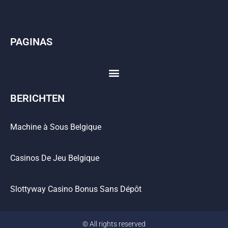
PAGINAS
BERICHTEN
Machine à Sous Belgique
Casinos De Jeu Belgique
Slottyway Casino Bonus Sans Dépôt
© All rights reserved