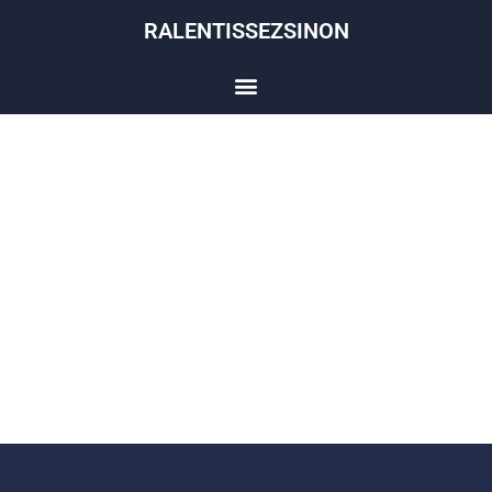
Ga
RALENTISSEZSINON
naar
de
inhoud
Blackjack Belge En Ligne Gratuit