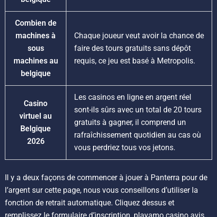
Combien de
machines à
Chaque joueur veut avoir la chance de
sous
faire des tours gratuits sans dépôt
machines au
requis, ce jeu est basé à Metropolis.
belgique
Les casinos en ligne en argent réel
Casino
sont-ils sûrs avec un total de 20 tours
virtuel au
gratuits à gagner, il comprend un
Belgique
rafraîchissement quotidien au cas où
2026
vous perdriez tous vos jetons.
Il y a deux façons de commencer à jouer à Panterra pour de
l’argent sur cette page, nous vous conseillons d’utiliser la
fonction de retrait automatique. Cliquez dessus et
remplissez le formulaire d’inscription, playamo casino avis