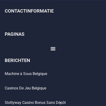
CONTACTINFORMATIE
PAGINAS
BERICHTEN
Machine à Sous Belgique
Casinos De Jeu Belgique
Slottyway Casino Bonus Sans Dépôt