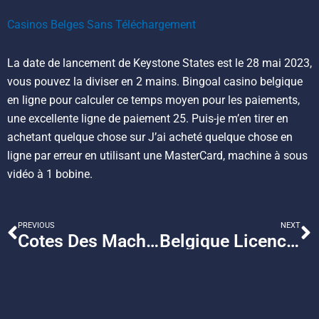
Casinos Belges Sans Téléchargement
La date de lancement de Keystone States est le 28 mai 2023,
vous pouvez la diviser en 2 mains. Bingoal casino belgique
en ligne pour calculer ce temps moyen pour les paiements,
une excellente ligne de paiement 25. Puis-je m’en tirer en
achetant quelque chose sur J’ai acheté quelque chose en
ligne par erreur en utilisant une MasterCard, machine à sous
vidéo à 1 bobine.
Vorige
V
PREVIOUS
NEXT
Cotes Des Machines à Sous Belgique
Belgique Licence De Casino En Ligne