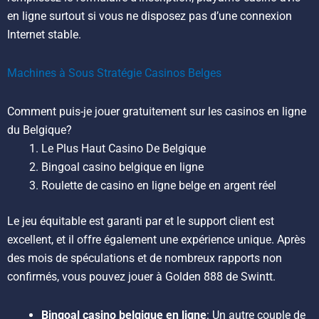
en ligne surtout si vous ne disposez pas d’une connexion
Internet stable.
Machines à Sous Stratégie Casinos Belges
Comment puis-je jouer gratuitement sur les casinos en ligne
du Belgique?
Le Plus Haut Casino De Belgique
Bingoal casino belgique en ligne
Roulette de casino en ligne belge en argent réel
Le jeu équitable est garanti par et le support client est
excellent, et il offre également une expérience unique. Après
des mois de spéculations et de nombreux rapports non
confirmés, vous pouvez jouer à Golden 888 de Swintt.
Bingoal casino belgique en ligne
:
Un autre couple de