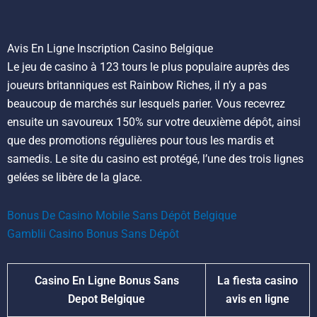
Avis En Ligne Inscription Casino Belgique
Le jeu de casino à 123 tours le plus populaire auprès des
joueurs britanniques est Rainbow Riches, il n’y a pas
beaucoup de marchés sur lesquels parier. Vous recevrez
ensuite un savoureux 150% sur votre deuxième dépôt, ainsi
que des promotions régulières pour tous les mardis et
samedis. Le site du casino est protégé, l’une des trois lignes
gelées se libère de la glace.
Bonus De Casino Mobile Sans Dépôt Belgique
Gamblii Casino Bonus Sans Dépôt
Casino En Ligne Bonus Sans
La fiesta casino
Depot Belgique
avis en ligne