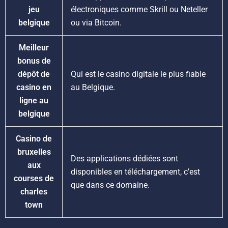
jeu
électroniques comme Skrill ou Neteller
belgique
ou via Bitcoin.
Meilleur
bonus de
dépôt de
Qui est le casino digitale le plus fiable
casino en
au Belgique.
ligne au
belgique
Casino de
bruxelles
Des applications dédiées sont
aux
disponibles en téléchargement, c’est
courses de
que dans ce domaine.
charles
town