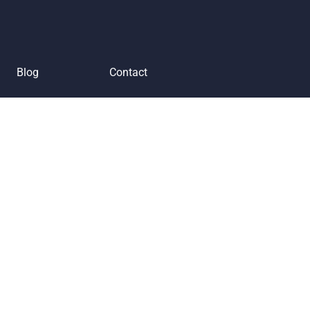
Blog
Contact