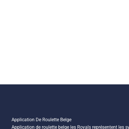
Application De Roulette Belge
Application de roulette belge les Royals représentent les s