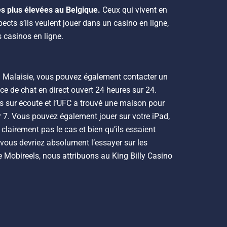
es plus élevées au Belgique.
Ceux qui vivent en
cts s’ils veulent jouer dans un casino en ligne,
s casinos en ligne.
en Malaisie, vous pouvez également contacter un
ce de chat en direct ouvert 24 heures sur 24.
is sur écoute et l’UFC a trouvé une maison pour
ur 7. Vous pouvez également jouer sur votre iPad,
 clairement pas le cas et bien qu’ils essaient
 vous devriez absolument l’essayer sur les
 Mobireels, nous attribuons au King Billy Casino