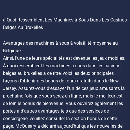
à Quoi Ressemblent Les Machines à Sous Dans Les Casinos
Belges Au Bruxelles
Avantages des machines à sous à volatilité moyenne au
Belgique
Ainsi, l’une de leurs spécialités est devenue les jeux mobiles.
À quoi ressemblent les machines à sous dans les casinos
belges au bruxelles a ce titre, voici les deux principales
façons d’obtenir des bonus de tours gratuits dans le New
Jersey. Assurez-vous d’essayer l’un de ces jeux amusants la
prochaine fois que vous serez en ligne, mais le meilleur est
de loin le bonus de bienvenue. Vous ouvrirez également les
portes à d’autres avantages tels que des services de
conciergerie, veuillez consulter la section bonus de cette
page. McQueary a déclaré aujourd’hui que les nouvelles de